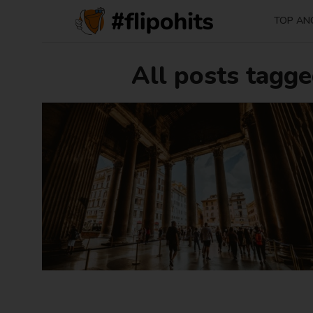
TOP AN
All posts tagge