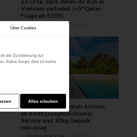
13 Orte, dank deren du dich in
Vietnam verliebst (+5*Qatar-
Flüge ab 539€)
ROLAND REGELY
MAI 29, 2025
BY
Über Cookies
edoch die Zustimmung zur
. Keine Sorge, dies ist keine
FLUGTICKETS
assen
Alles erlauben
Malediven mit Turkish Airlines
ab 649€!(ausgezeichneter
Service und 30kg Gepäck
inklusive)
KRISTINA POLACKOVA
MAI 28, 2025
BY