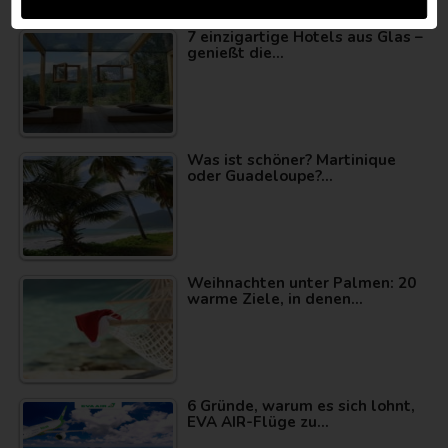
POPULÄRSTE
7 einzigartige Hotels aus Glas –
genießt die…
Was ist schöner? Martinique
oder Guadeloupe?…
Weihnachten unter Palmen: 20
warme Ziele, in denen…
6 Gründe, warum es sich lohnt,
EVA AIR-Flüge zu…