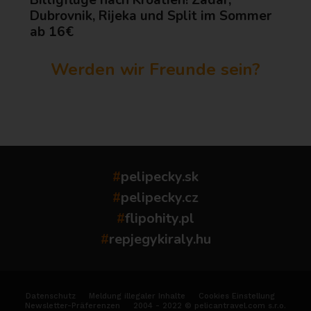
Billigflüge nach Kroatien! Zadar,
Dubrovnik, Rijeka und Split im Sommer
ab 16€
Werden wir Freunde sein?
...
#
pelipecky.sk
#
pelipecky.cz
#
flipohity.pl
#
repjegykiraly.hu
Datenschutz
Meldung illegaler Inhalte
Cookies Einstellung
Newsletter-Präferenzen
2004 - 2022 © pelicantravel.com s.r.o.