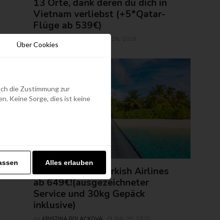
13 Orte, dank deren du dich in
Vietnam verliebst (+5*Qatar-
Flüge ab 539€)
ROLAND REGELY
MAI 29, 2025
BY
Über Cookies
edoch die Zustimmung zur
. Keine Sorge, dies ist keine
FLUGTICKETS
assen
Alles erlauben
Malediven mit Turkish Airlines
ab 649€!(ausgezeichneter
Service und 30kg Gepäck
inklusive)
KRISTINA POLACKOVA
MAI 28, 2025
BY