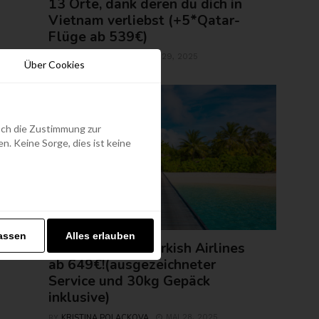
13 Orte, dank deren du dich in
Vietnam verliebst (+5*Qatar-
Flüge ab 539€)
ROLAND REGELY
MAI 29, 2025
BY
Über Cookies
edoch die Zustimmung zur
. Keine Sorge, dies ist keine
FLUGTICKETS
assen
Alles erlauben
Malediven mit Turkish Airlines
ab 649€!(ausgezeichneter
Service und 30kg Gepäck
inklusive)
KRISTINA POLACKOVA
MAI 28, 2025
BY