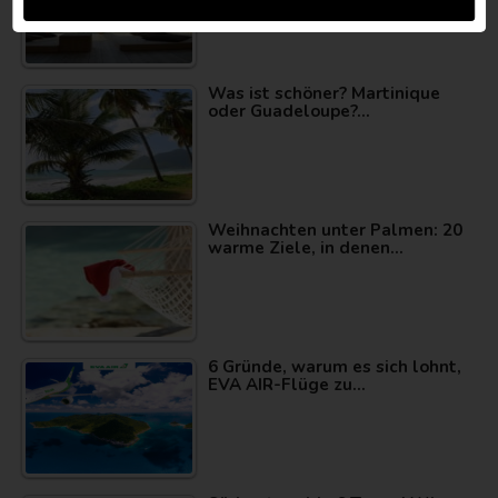
Was ist schöner? Martinique
oder Guadeloupe?…
Weihnachten unter Palmen: 20
warme Ziele, in denen…
6 Gründe, warum es sich lohnt,
EVA AIR-Flüge zu…