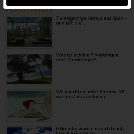
POPULÄRSTE
7 einzigartige Hotels aus Glas –
genießt die…
Was ist schöner? Martinique
oder Guadeloupe?…
Weihnachten unter Palmen: 20
warme Ziele, in denen…
6 Gründe, warum es sich lohnt,
EVA AIR-Flüge zu…