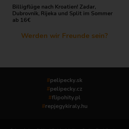
Billigflüge nach Kroatien! Zadar,
Dubrovnik, Rijeka und Split im Sommer
ab 16€
Werden wir Freunde sein?
...
#
pelipecky.sk
#
pelipecky.cz
#
flipohity.pl
#
repjegykiraly.hu