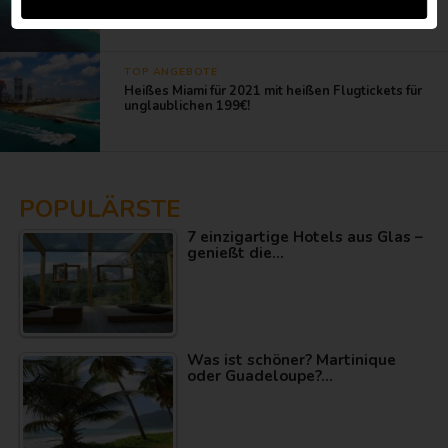
Unterkünfte und Aktivitätstipps
TOP ANGEBOTE
Heißes Miami für 2021 mit heißen Flugtickets für
unglaublichen 199€!
POPULÄRSTE
7 einzigartige Hotels aus Glas –
genießt die…
Was ist schöner? Martinique
oder Guadeloupe?…