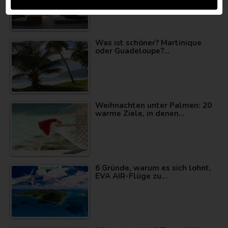
Was ist schöner? Martinique
oder Guadeloupe?…
Weihnachten unter Palmen: 20
warme Ziele, in denen…
6 Gründe, warum es sich lohnt,
EVA AIR-Flüge zu…