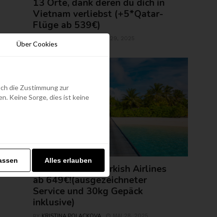
13 Orte, dank deren du dich in
Vietnam verliebst (+5*Qatar-
Flüge ab 539€)
ROLAND REGELY
MAI 29, 2025
BY
Über Cookies
edoch die Zustimmung zur
. Keine Sorge, dies ist keine
FLUGTICKETS
assen
Alles erlauben
Malediven mit Turkish Airlines
ab 649€!(ausgezeichneter
Service und 30kg Gepäck
inklusive)
KRISTINA POLACKOVA
MAI 28, 2025
BY