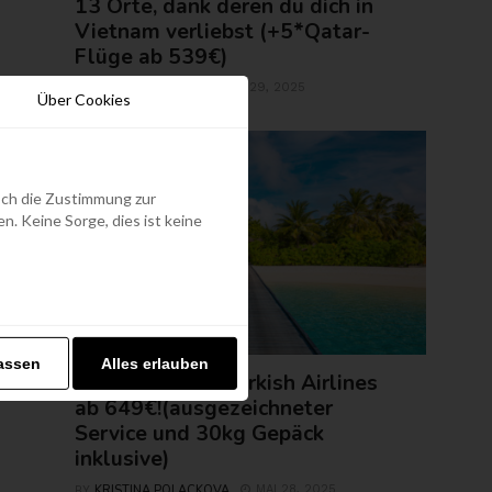
13 Orte, dank deren du dich in
Vietnam verliebst (+5*Qatar-
Flüge ab 539€)
ROLAND REGELY
MAI 29, 2025
BY
Über Cookies
edoch die Zustimmung zur
. Keine Sorge, dies ist keine
FLUGTICKETS
assen
Alles erlauben
Malediven mit Turkish Airlines
ab 649€!(ausgezeichneter
Service und 30kg Gepäck
inklusive)
KRISTINA POLACKOVA
MAI 28, 2025
BY