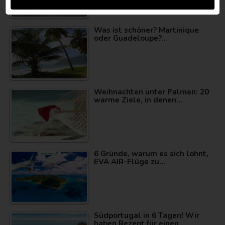
Was ist schöner? Martinique
oder Guadeloupe?…
Weihnachten unter Palmen: 20
warme Ziele, in denen…
6 Gründe, warum es sich lohnt,
EVA AIR-Flüge zu…
Südportugal in 6 Tagen! Wir
haben Rezept für einen…