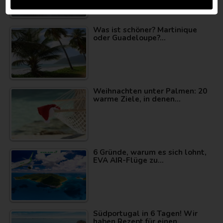
Was ist schöner? Martinique
oder Guadeloupe?…
Weihnachten unter Palmen: 20
warme Ziele, in denen…
6 Gründe, warum es sich lohnt,
EVA AIR-Flüge zu…
Südportugal in 6 Tagen! Wir
haben Rezept für einen…