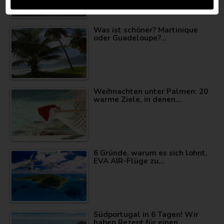
Was ist schöner? Martinique
oder Guadeloupe?…
Weihnachten unter Palmen: 20
warme Ziele, in denen…
6 Gründe, warum es sich lohnt,
EVA AIR-Flüge zu…
Südportugal in 6 Tagen! Wir
haben Rezept für einen…