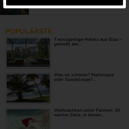
Dubai für 239€!
POPULÄRSTE
7 einzigartige Hotels aus Glas –
genießt die…
Was ist schöner? Martinique
oder Guadeloupe?…
Weihnachten unter Palmen: 20
warme Ziele, in denen…