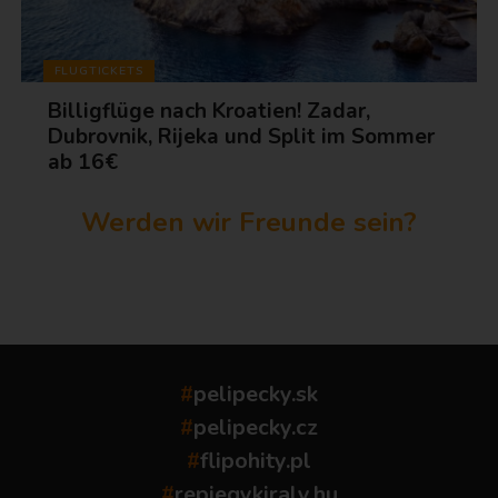
FLUGTICKETS
Billigflüge nach Kroatien! Zadar,
Dubrovnik, Rijeka und Split im Sommer
ab 16€
Werden wir Freunde sein?
...
#
pelipecky.sk
#
pelipecky.cz
#
flipohity.pl
#
repjegykiraly.hu