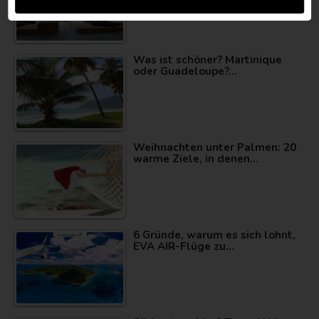
Was ist schöner? Martinique
oder Guadeloupe?…
Weihnachten unter Palmen: 20
warme Ziele, in denen…
6 Gründe, warum es sich lohnt,
EVA AIR-Flüge zu…