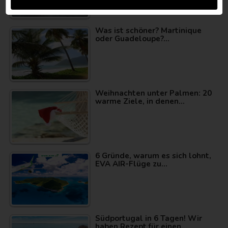
Was ist schöner? Martinique
oder Guadeloupe?…
Weihnachten unter Palmen: 20
warme Ziele, in denen…
6 Gründe, warum es sich lohnt,
EVA AIR-Flüge zu…
Südportugal in 6 Tagen! Wir
haben Rezept für einen…