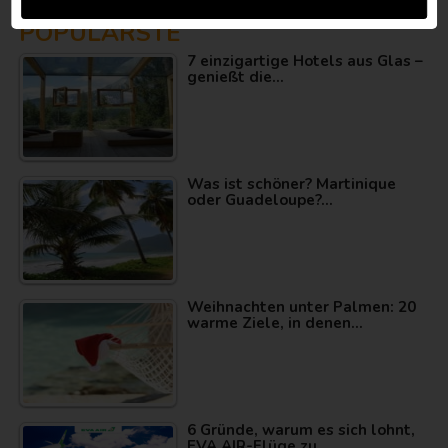
POPULÄRSTE
7 einzigartige Hotels aus Glas –
genießt die…
Was ist schöner? Martinique
oder Guadeloupe?…
Weihnachten unter Palmen: 20
warme Ziele, in denen…
6 Gründe, warum es sich lohnt,
EVA AIR-Flüge zu…