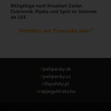
Billigflüge nach Kroatien! Zadar,
Dubrovnik, Rijeka und Split im Sommer
ab 16€
Werden wir Freunde sein?
...
#
pelipecky.sk
#
pelipecky.cz
#
flipohity.pl
#
repjegykiraly.hu