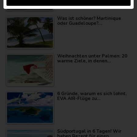
Was ist schöner? Martinique
oder Guadeloupe?…
Weihnachten unter Palmen: 20
warme Ziele, in denen…
6 Gründe, warum es sich lohnt,
EVA AIR-Flüge zu…
Südportugal in 6 Tagen! Wir
haben Rezept für einen…