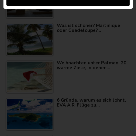
Was ist schöner? Martinique
oder Guadeloupe?…
Weihnachten unter Palmen: 20
warme Ziele, in denen…
6 Gründe, warum es sich lohnt,
EVA AIR-Flüge zu…