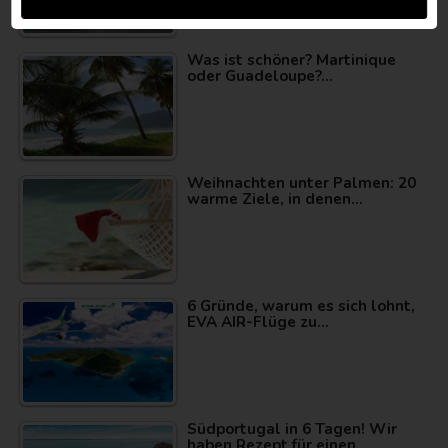
Was ist schöner? Martinique
oder Guadeloupe?…
Weihnachten unter Palmen: 20
warme Ziele, in denen…
6 Gründe, warum es sich lohnt,
EVA AIR-Flüge zu…
Südportugal in 6 Tagen! Wir
haben Rezept für einen…