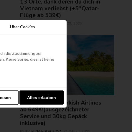
13 Orte, dank deren du dich in
Vietnam verliebst (+5*Qatar-
Flüge ab 539€)
ROLAND REGELY
MAI 29, 2025
BY
Über Cookies
edoch die Zustimmung zur
. Keine Sorge, dies ist keine
FLUGTICKETS
assen
Alles erlauben
Malediven mit Turkish Airlines
ab 649€!(ausgezeichneter
Service und 30kg Gepäck
inklusive)
KRISTINA POLACKOVA
MAI 28, 2025
BY