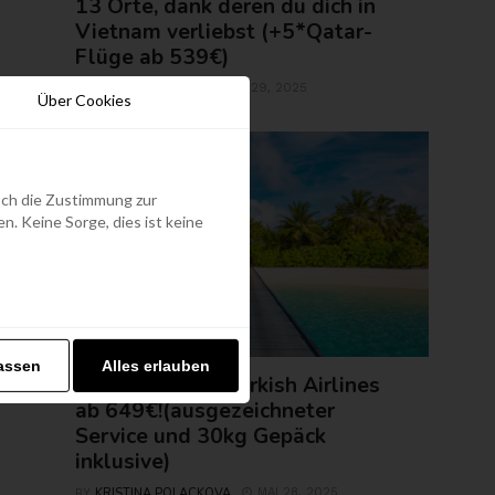
13 Orte, dank deren du dich in
Vietnam verliebst (+5*Qatar-
Flüge ab 539€)
ROLAND REGELY
MAI 29, 2025
BY
Über Cookies
edoch die Zustimmung zur
. Keine Sorge, dies ist keine
FLUGTICKETS
assen
Alles erlauben
Malediven mit Turkish Airlines
ab 649€!(ausgezeichneter
Service und 30kg Gepäck
inklusive)
KRISTINA POLACKOVA
MAI 28, 2025
BY