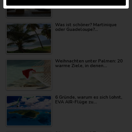
Was ist schöner? Martinique
oder Guadeloupe?…
Weihnachten unter Palmen: 20
warme Ziele, in denen…
6 Gründe, warum es sich lohnt,
EVA AIR-Flüge zu…