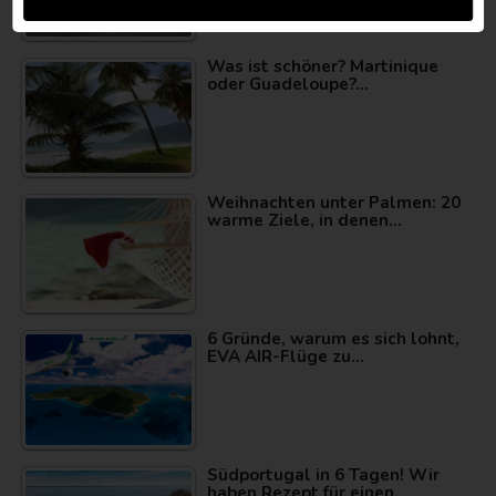
Was ist schöner? Martinique
oder Guadeloupe?…
Weihnachten unter Palmen: 20
warme Ziele, in denen…
6 Gründe, warum es sich lohnt,
EVA AIR-Flüge zu…
Südportugal in 6 Tagen! Wir
haben Rezept für einen…