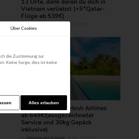
13 Orte, dank deren du dich in
Vietnam verliebst (+5*Qatar-
Flüge ab 539€)
ROLAND REGELY
MAI 29, 2025
BY
Über Cookies
edoch die Zustimmung zur
. Keine Sorge, dies ist keine
FLUGTICKETS
assen
Alles erlauben
Malediven mit Turkish Airlines
ab 649€!(ausgezeichneter
Service und 30kg Gepäck
inklusive)
KRISTINA POLACKOVA
MAI 28, 2025
BY