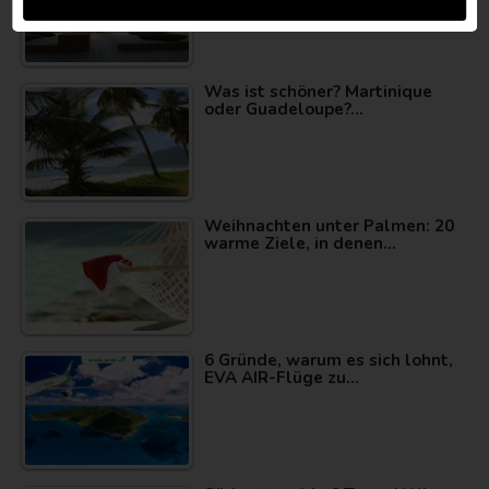
Was ist schöner? Martinique
oder Guadeloupe?…
Weihnachten unter Palmen: 20
warme Ziele, in denen…
6 Gründe, warum es sich lohnt,
EVA AIR-Flüge zu…