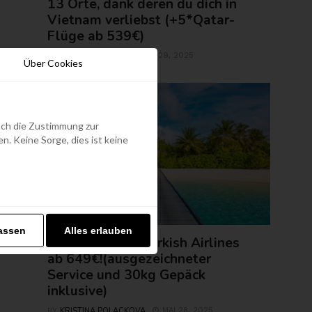
13 Orte, dank deren du dich in
Vietnam verliebst (+5*Qatar-
Flüge ab 539€)
ROLAND REGELY
MAI 29, 2025
BY
Über Cookies
edoch die Zustimmung zur
. Keine Sorge, dies ist keine
FLUGTICKETS
assen
Alles erlauben
Malediven mit Turkish Airlines
ab 649€!(ausgezeichneter
Service und 30kg Gepäck
inklusive)
KRISTINA POLACKOVA
MAI 28, 2025
BY