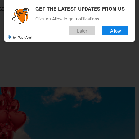
GET THE LATEST UPDATES FROM US
GEBOTE
REISEMAGAZIN
MULTICITY
WOHIN REISEN
Click on Allow to get notifications
Later
Allow
by PushAlert