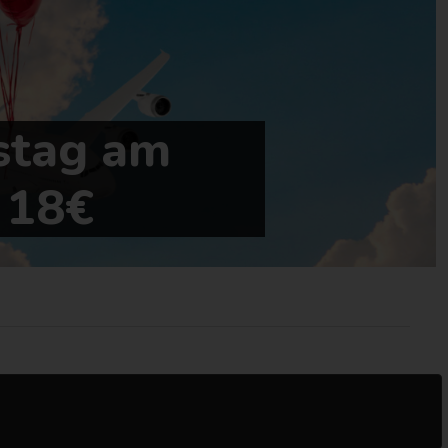
stag am
 18€