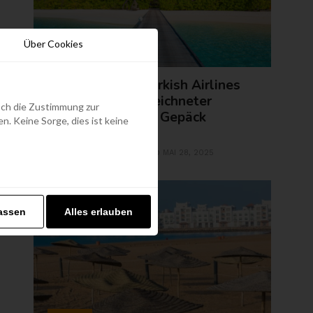
Über Cookies
FLUGTICKETS
Malediven mit Turkish Airlines
ab 649€!(ausgezeichneter
edoch die Zustimmung zur
Service und 30kg Gepäck
. Keine Sorge, dies ist keine
inklusive)
KRISTINA POLACKOVA
MAI 28, 2025
BY
assen
Alles erlauben