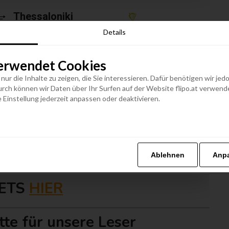
Thessaloniki
45
ab
€
Griechenland
Details
Termine anzeigen
erwendet Cookies
n nur die Inhalte zu zeigen, die Sie interessieren. Dafür benötigen wir j
h können wir Daten über Ihr Surfen auf der Website flipo.at verwenden
 Einstellung jederzeit anpassen oder deaktivieren.
Zadar
48
ab
€
Kroatien
Termine anzeigen
Ablehnen
Anp
KETS
HIER
tte für unsere Leser