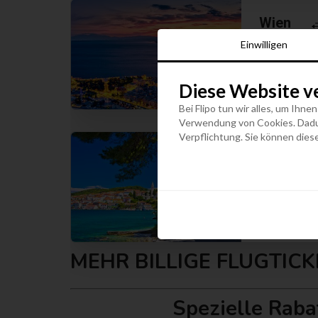
Wien
Österreich
Einwilligen
Diese Website v
Bei Flipo tun wir alles, um Ihne
Verwendung von Cookies. Dadurc
Verpflichtung. Sie können diese
Wien
Österreich
MEHR BILLIGE FLUGTIC
Spezielle Raba