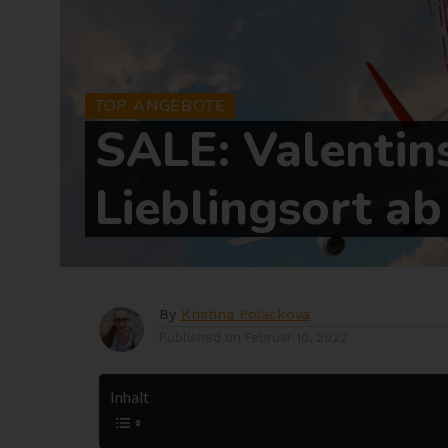
TOP ANGEBOTE
SALE: Valentin
Lieblingsort ab
By
Kristina Polackova
Published on
Februar 10, 2022
Inhalt