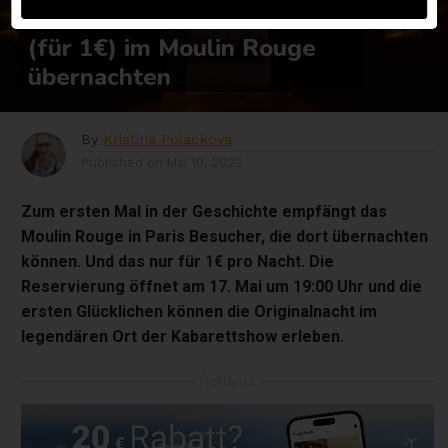
Besucher können erstmals
(für 1€) im Moulin Rouge
übernachten
By
Kristina Polackova
Published on
Mai 10, 2022
Zum ersten Mal in der Geschichte empfängt das
Moulin Rouge in Paris Besucher, die dort übernachten
können. Und das nur für 1€ pro Nacht. Die
Reservierung öffnet am 17. Mai um 19:00 Uhr und die
ersten Glücklichen können die Originalnacht im
legendären Ort der Kabarettshow erleben.
Reklama