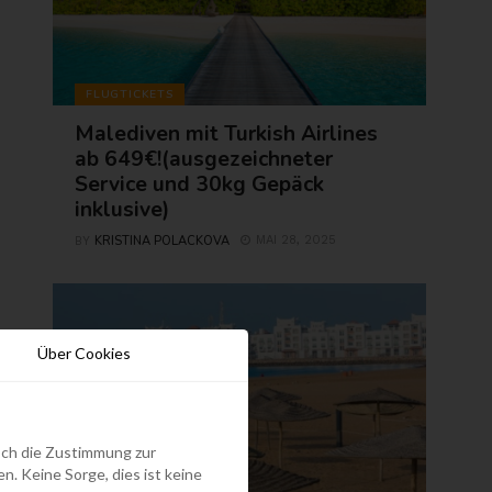
FLUGTICKETS
Malediven mit Turkish Airlines
ab 649€!(ausgezeichneter
Service und 30kg Gepäck
inklusive)
KRISTINA POLACKOVA
MAI 28, 2025
BY
Über Cookies
edoch die Zustimmung zur
. Keine Sorge, dies ist keine