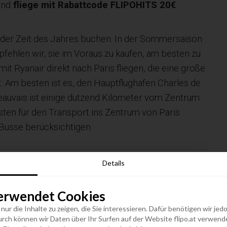
und
fliege mit Rabattcode FLIPOHITS 20€
der Zeit des Jahres buchen. In der Sommersaison
pfehlen wir, sie im Voraus zu kaufen, am besten zu
t Ryanair direkt nach Paris fliegen, die eine große
. Am besten ist es, den Hauptflughafen Charles de
Beauvais ist einige dutzend Kilometer vom Zentrum
sten für den Transport ins Zentrum von Paris
 Busse berücksichtigen.
Details
Paris
62
ab
€
Frankreich
erwendet Cookies
n nur die Inhalte zu zeigen, die Sie interessieren. Dafür benötigen wir j
empfohlen
Termine anzeigen
h können wir Daten über Ihr Surfen auf der Website flipo.at verwenden