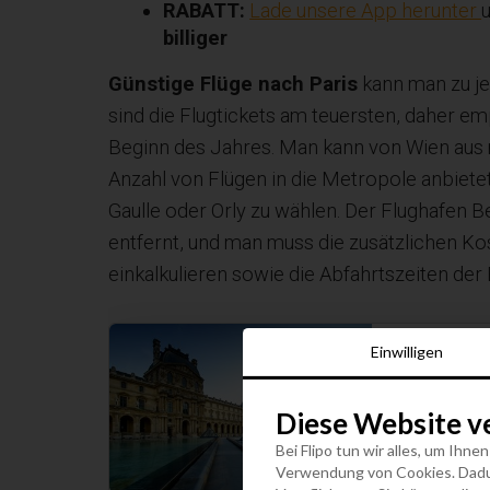
RABATT:
Lade unsere App herunter
billiger
Günstige Flüge nach Paris
kann man zu je
sind die Flugtickets am teuersten, daher em
Beginn des Jahres. Man kann von Wien aus mi
Anzahl von Flügen in die Metropole anbietet
Gaulle oder Orly zu wählen. Der Flughafen 
entfernt, und man muss die zusätzlichen Ko
einkalkulieren sowie die Abfahrtszeiten der
Einwilligen
Wien
Österreich
Diese Website v
Bei Flipo tun wir alles, um Ihne
Direktflüge
Verwendung von Cookies. Dadurc