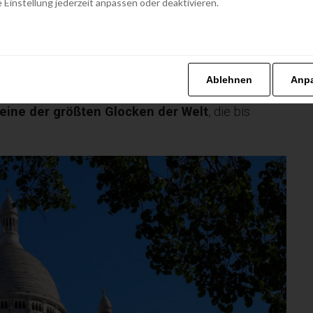
 Einstellung jederzeit anpassen oder deaktivieren.
ehen und erleben in Paris
?
ömisch-byzantinische Architektur mit kleinen
tadt, dank dessen sie ihren Besuchern einen
Ablehnen
Anp
et. In der mit dem beeindruckenden Deckenmosaik
eine der größten Glocken der Welt
, die bis