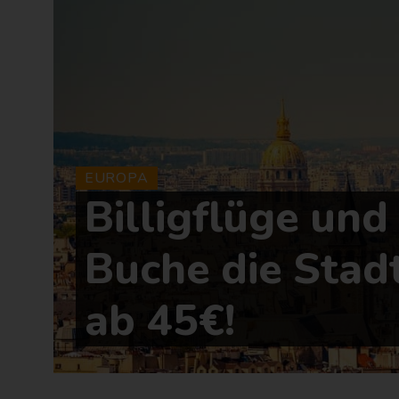
EUROPA
Billigflüge und 
Buche die Stadt
ab 45€!