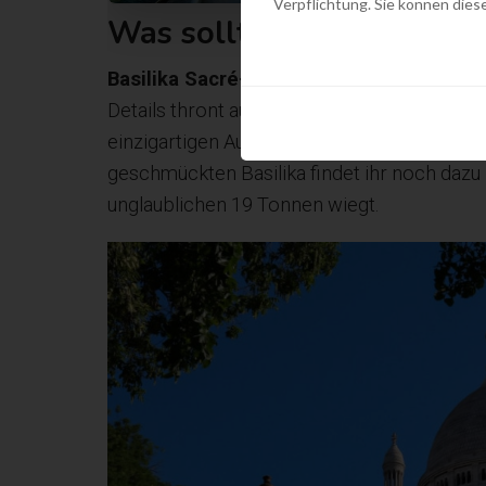
Verpflichtung. Sie können diese
Was sollte man machen, s
Basilika Sacré-Coeur
: Diese wunderbare r
Details thront auf dem höchsten Punk der S
einzigartigen Ausblick auf ganz Paris biet
geschmückten Basilika findet ihr noch dazu
unglaublichen 19 Tonnen wiegt.