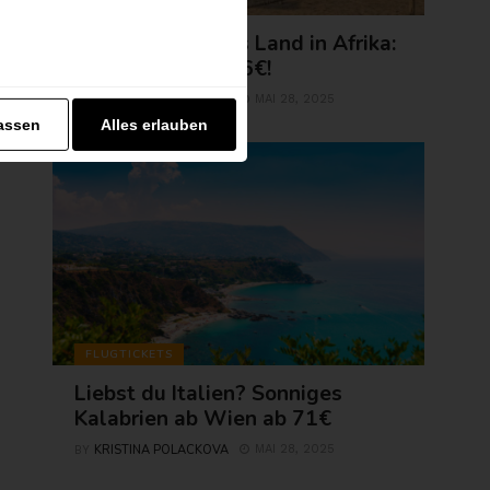
AFRIKA
Erlebe exotisches Land in Afrika:
Agadir jetzt ab 56€!
KRISTINA POLACKOVA
MAI 28, 2025
BY
assen
Alles erlauben
FLUGTICKETS
Liebst du Italien? Sonniges
Kalabrien ab Wien ab 71€
KRISTINA POLACKOVA
MAI 28, 2025
BY