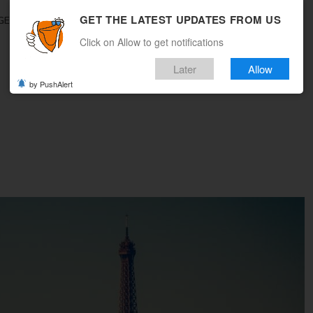
GET THE LATEST UPDATES FROM US
GEBOTE
REISEMAGAZIN
MULTICITY
WOHIN REISEN
Click on Allow to get notifications
Later
Allow
by PushAlert