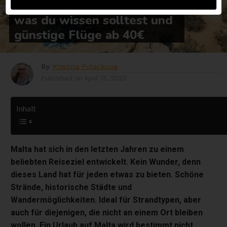
Urlaub auf Malta? Alles,
was du wissen solltest und
günstige Flüge ab 40€
By
Kristina Polackova
Published on
April 15, 2025
Inhalt
Malta hat sich in den letzten Jahren zu einem
beliebten Reiseziel entwickelt. Kein Wunder, denn
dieses Land hat für jeden etwas zu bieten. Schöne
Strände, historische Städte und
Wandermöglichkeiten. Ideal für Strandtypen, aber
auch für diejenigen, die nicht an einem Ort bleiben
wollen. Ein Urlaub auf Malta wird bestimmt nicht