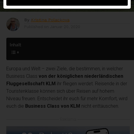
von KLM
By
Kristina Polackova
Published on
Januar 20, 2020
Inhalt
Europa und Welt – zwei Ziele, die bestimmen, in welcher
Business Class
von der königlichen niederländischen
Fluggesellschaft KLM
ihr fliegen werdet. Reisende in der
Touristenklasse können sich über Reisen auf hohem
Niveau freuen. Entscheidet ihr euch für mehr Komfort, wird
euch die
Business Class von KLM
nicht enttäuschen.
Reklama