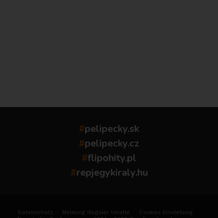
...
#
pelipecky.sk
#
pelipecky.cz
#
flipohity.pl
#
repjegykiraly.hu
Datenschutz
Meldung illegaler Inhalte
Cookies Einstellung