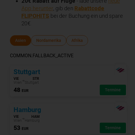
20€ Rabatt auf Flüge
- lade unsere
neue
App herunter
, gib den
Rabattcode
FLIPOHITS
bei der Buchung ein und spare
20€.