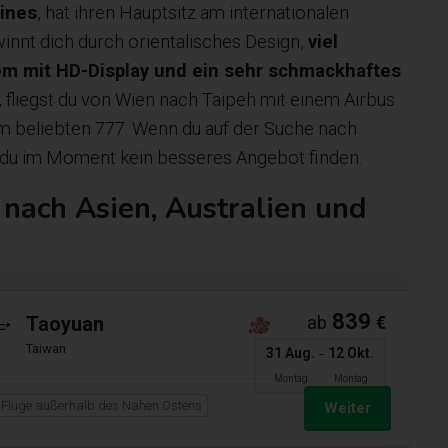
lines
, hat ihren Hauptsitz am internationalen
innt dich durch orientalisches Design,
viel
tem mit HD-Display und ein sehr schmackhaftes
t, fliegst du von Wien nach Taipeh mit einem Airbus
 beliebten 777. Wenn du auf der Suche nach
st du im Moment kein besseres Angebot finden.
s nach Asien, Australien und
839
Taoyuan
ab
€
Taiwan
-
31 Aug.
12 Okt.
Montag
Montag
Flüge außerhalb des Nahen Ostens
Weiter