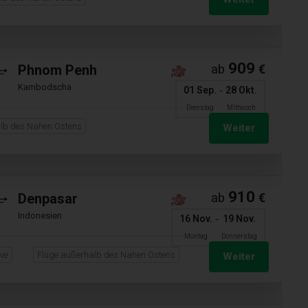
909
Phnom Penh
ab
€
Kambodscha
-
01 Sep.
28 Okt.
Dienstag
Mittwoch
lb des Nahen Ostens
Weiter
910
Denpasar
ab
€
Indonesien
-
16 Nov.
19 Nov.
Montag
Donnerstag
ive
Flüge außerhalb des Nahen Ostens
Weiter