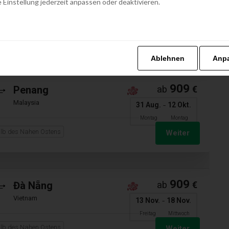
 Einstellung jederzeit anpassen oder deaktivieren.
Philippinen
-
31 Aug.
12 Okt.
Montag
Montag
lb des Nahen Ostens
Weiter
Ablehnen
Anp
909
Penang
ab
€
Malaysia
-
31 Aug.
12 Okt.
Montag
Montag
lb des Nahen Ostens
Weiter
909
Đà Nẵng
ab
€
Vietnam
-
13 Nov.
18 Nov.
Freitag
Mittwoch
lb des Nahen Ostens
Weiter