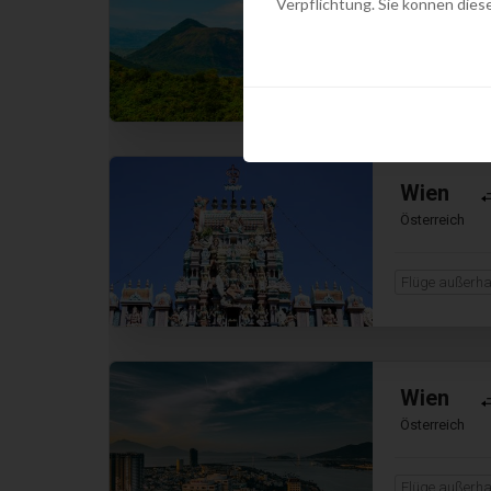
Verpflichtung. Sie können diese
Österreich
Flüge außerha
Wien
Österreich
Flüge außerha
Wien
Österreich
Flüge außerha