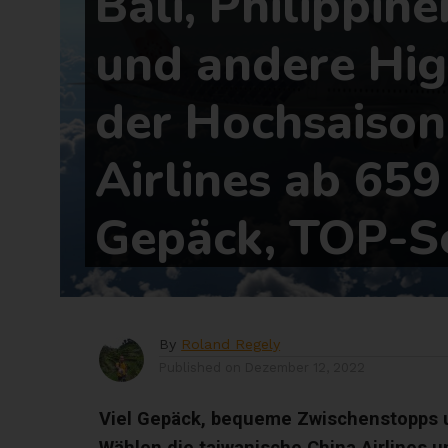
Bali, Philippin
und andere Hig
der Hochsaison
Airlines ab 659
Gepäck, TOP-Se
By
Roland Regely
Published on
Dezember 12, 2022
Viel Gepäck, bequeme Zwischenstopps u
Wählen die taiwanische China Airlines 