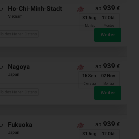
939
Ho-Chi-Minh-Stadt
ab
€
Vietnam
-
31 Aug.
12 Okt.
Montag
Montag
lb des Nahen Ostens
Weiter
939
Nagoya
ab
€
Japan
-
15 Sep.
02 Nov.
Dienstag
Montag
lb des Nahen Ostens
Weiter
939
Fukuoka
ab
€
Japan
-
31 Aug.
12 Okt.