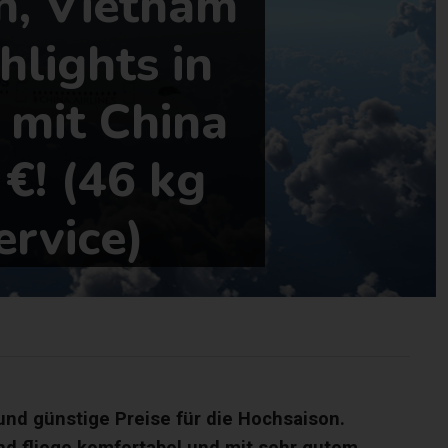
en, Vietnam
hlights in
 mit China
 €! (46 kg
rvice)
nd günstige Preise für die Hochsaison.
und fliege komfortabel und mit sehr gutem