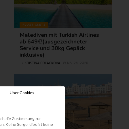
FLUGTICKETS
Malediven mit Turkish Airlines
ab 649€!(ausgezeichneter
Service und 30kg Gepäck
inklusive)
KRISTINA POLACKOVA
MAI 28, 2025
BY
Über Cookies
edoch die Zustimmung zur
. Keine Sorge, dies ist keine