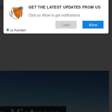
GET THE LATEST UPDATES FROM US
GEBOTE
REISEMAGAZIN
MULTICITY
WOHIN REISEN
Click on Allow to get notifications
Later
Allow
by PushAlert