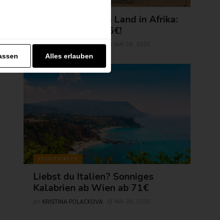
AFRIKA
Erlebe exotisches Land in Afrika:
Agadir jetzt ab 56€!
KRISTINA POLACKOVA
MAI 28, 2025
BY
assen
Alles erlauben
FLUGTICKETS
Liebst du Italien? Sonniges
Kalabrien ab Wien ab 71€
KRISTINA POLACKOVA
MAI 28, 2025
BY