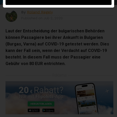
By
Roland Regely
Published on
Juli 2, 2020
Laut der Entscheidung der bulgarischen Behörden
können Passagiere bei ihrer Ankunft in Bulgarien
(Burgas, Varna) auf COVID-19 getestet werden. Dies
kann der Fall sein, wenn der Verdacht auf COVID-19
besteht. In diesem Fall muss der Passagier eine
Gebühr von 80 EUR entrichten.
Reklama