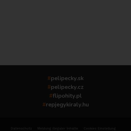
...
#
pelipecky.sk
#
pelipecky.cz
#
flipohity.pl
#
repjegykiraly.hu
Datenschutz
Meldung illegaler Inhalte
Cookies Einstellung