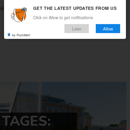
GET THE LATEST UPDATES FROM US
GEBOTE
REISEMAGAZIN
MULTICITY
WOHIN REISEN
Click on Allow to get notifications
Later
Allow
by PushAlert
TAGES: