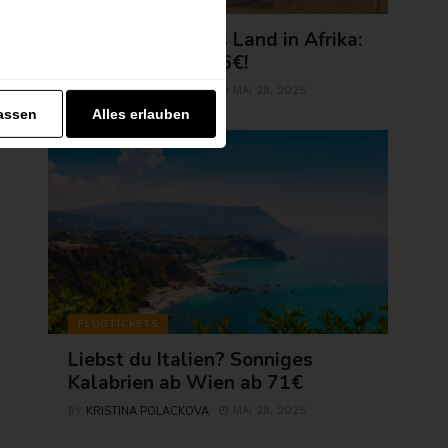
AFRIKA
Erlebe exotisches Land in Afrika:
Agadir jetzt ab 56€!
KRISTINA POLACKOVA
MAI 28, 2025
BY
assen
Alles erlauben
FLUGTICKETS
Liebst du Italien? Sonniges
Kalabrien ab Wien ab 71€
KRISTINA POLACKOVA
MAI 28, 2025
BY