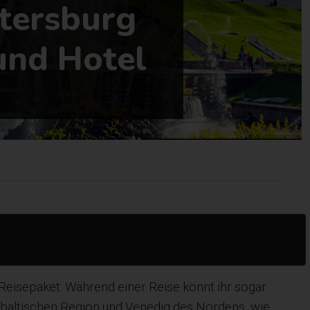
etersburg
und Hotel
 Reisepaket. Während einer Reise könnt ihr sogar
r baltischen Region und Venedig des Nordens, wie