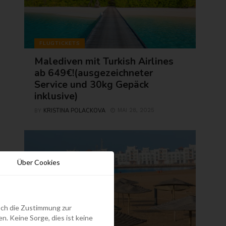
FLUGTICKETS
Malediven mit Turkish Airlines
ab 649€!(ausgezeichneter
Service und 30kg Gepäck
inklusive)
KRISTINA POLACKOVA
MAI 28, 2025
BY
Über Cookies
edoch die Zustimmung zur
. Keine Sorge, dies ist keine