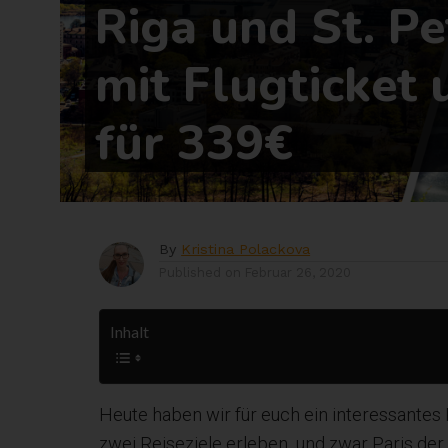
Riga und St. P
mit Flugticket 
für 339€
By
Kristina Polackova
Published on
Februar 26, 2020
Inhalt
Heute haben wir für euch ein interessantes
zwei Reiseziele erleben, und zwar Paris de