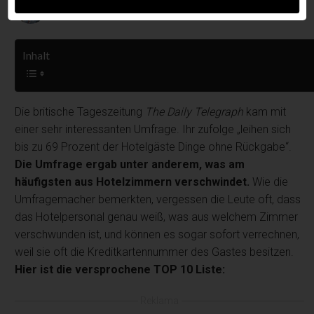
Published on
März 26, 2020
Inhalt
Die britische Tageszeitung
The Daily Telegraph
kam mit
einer sehr interessanten Umfrage. Ihr zufolge „leihen sich
bis zu 69 Prozent der Hotelgäste Dinge ohne Rückgabe“.
Die Umfrage ergab unter anderem, was am
häufigsten aus Hotelzimmern verschwindet.
Wie die
Umfragemacher bemerkten, vergessen die Leute oft, dass
das Hotelpersonal genau weiß, was aus welchem Zimmer
verschwunden ist, und können es sogar sofort verrechnen,
weil sie oft die Kreditkartennummer des Gastes besitzen.
Hier ist die versprochene TOP 10 Liste:
Reklama