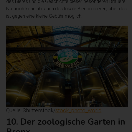
des Bieres und die Geschichte dieser besonderen Brauerei.
Natürlich könnt ihr auch das lokale Bier probieren, aber das
ist gegen eine kleine Gebühr möglich.
Quelle: Shutterstock/
stock_photo_world
10. Der zoologische Garten in
Bronx